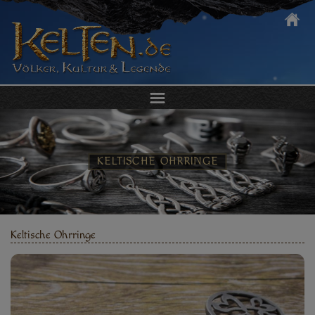
DIE KELTEN
KULTUR & ALLTAG
KELTISCHE OHRRINGE
KELTEN ERLEBEN
KELTISCHER SCHMUCK
Keltische Ohrringe