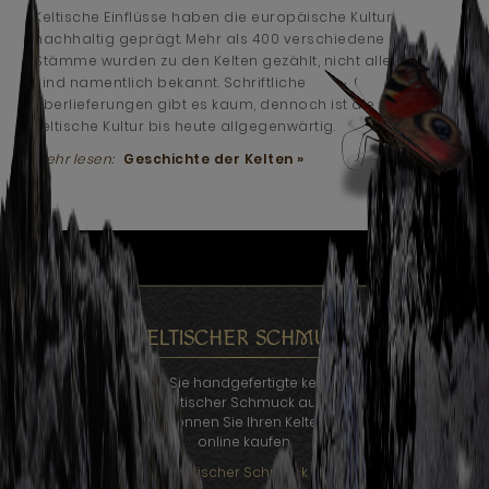
Keltische Einflüsse haben die europäische Kultur
nachhaltig geprägt. Mehr als 400 verschiedene
Stämme wurden zu den Kelten gezählt, nicht alle
sind namentlich bekannt. Schriftliche
Überlieferungen gibt es kaum, dennoch ist die
keltische Kultur bis heute allgegenwärtig.
Mehr lesen:
Geschichte der Kelten »
KELTISCHER SCHMUCK
Auf Kelten.de finden Sie handgefertigte keltischer Schmuck für
jeden Geldbeutel. Keltischer Schmuck aus unterschiedlichen
Materialien, bei uns können Sie Ihren Kelten Schmuck bequem
online kaufen.
Keltischer Schmuck »