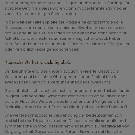
besonderes, drohendes Unheil. Es gab auch spezielle Ohrringe für
spezielle Gefahren. Diese waren dann mit bestimmten Symbolen
verziert, die den nötigen Schutz boten.
In der Welt der Kelten spielte die Magie eine ganz zentrale Rolle.
Deswegen kam den vielen mythischen Symbolen auch eine so
große Bedeutung zu. Die Verzierungen waren meistens nicht bloß
Ästhetik, sondern hatten auch einen magischen Zweck. Neben
dem Schutz konnte das auch das Fördern bestimmter Fähigkeiten
oder Persönlichkeitseigenschaften sein.
Magische Ästhetik: viele Symbole
Der berühmte endlose Knoten ist auch in vielerlei Gestalt als
Verzierung auf keltischen Ohrringen zu finden. Er steht für das
ewige Leben und für die Verbundenheit des Universums.
Ganz ähnlich steht auch die nicht minder berühmte Triskele für die
Ewigkeit. Das sehr alte Symbol konzentriert sich dabei aber mehr
auf den Fluss des Werdens, des Entstehens und Vergehens. Die
Dreifaltigkeit von Geburt, Tod und Wiedergeburt ist ihre Botschaft.
Eine weitere symbolische Verwendung der bedeutsamen Zahl
drei ist bei der Triquetta zu sehen. Dieses ebenfalls sehr alte und
symmetrische Symbol bezeichnet wiederum die Dreifaltigkeit von
Vergangenheit, Gegenwart und Zukunft. Es wurde auf den alten