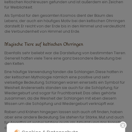
keltischen Hochkreuzen gefunden und ist außerdem ein Zeichen
für Weiblichkeit.
Als Symbol für den gesamten Kosmos dient der Baum des
Lebens, der auch ein häufiges Motiv bei den keltischen Ohrringen
darstellt. Er reicht von der Erde bis in den Himmel und verdeutlicht
die Verbundenheit von Himmel und Erde.
Magische Tiere auf keltischen Ohrringen
Ebenfalls sehr beliebt war die Darstellung von bestimmten Tieren.
Generell hatten viele Tiere eine ganz besondere Bedeutung bei
den Kelten.
Eine häufige Verwendung fanden die Schlangen. Diese hatten in
der keltischen Mythologie nämlich eine positive und sehr
vielseitige Bedeutung. Schlangen waren einerseits ein Symbol für
Weisheit. Andererseits standen sie auch für die Schöpfung, für
Wiedergeburt und sogar für Fruchtbarkeit. Das alles gehörte
zusammen, da die Weisheit der Schlangen mit eben diesem
Wissen um die Schöpfung und Wiedergeburt verknüpft war.
Raben und Krähen hingegen lassen sich auch oft finden, haben
aber eine andere Bedeutung. Sie stehen für Stärke, Mut und auch
für Angriffslust, wobei letztere auch als Aktivität und das Ergreifen
der Initiative verstanden werden kann.