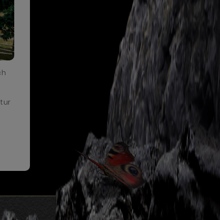
ch
tur