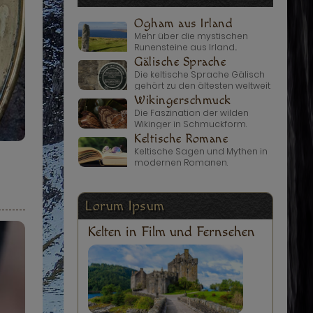
Ogham aus Irland
Mehr über die mystischen
Runensteine aus Irland...
Gälische Sprache
Die keltische Sprache Gälisch
gehört zu den ältesten weltweit.
Wikingerschmuck
Die Faszination der wilden
Wikinger in Schmuckform.
Keltische Romane
Keltische Sagen und Mythen in
modernen Romanen.
Lorum Ipsum
Kelten in Film und Fernsehen