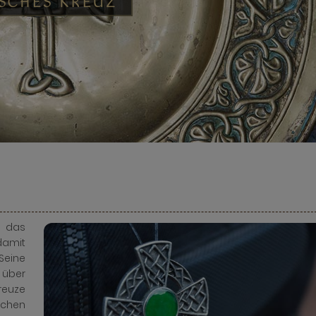
ISCHES KREUZ
 das
damit
Seine
 über
reuze
ichen