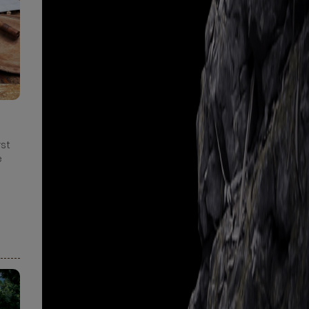
rst
e