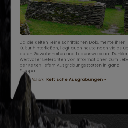
Da die Kelten keine schriftlichen Dokumente ihrer
Kultur hinterließen, liegt auch heute noch vieles ü
deren Gewohnheiten und Lebensweise im Dunklen
Wertvoller Lieferanten von Informationen zum Leb
der Kelten liefern Ausgrabungsstätten in ganz
Europa.
Mehr lesen:
Keltische Ausgrabungen »