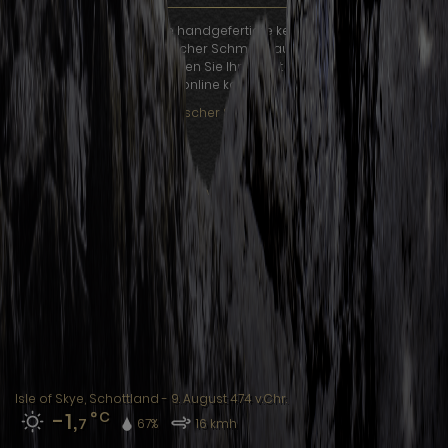
Auf Kelten.de finden Sie handgefertigte keltischer Schmuck für
jeden Geldbeutel. Keltischer Schmuck aus unterschiedlichen
Materialien, bei uns können Sie Ihren Kelten Schmuck bequem
online kaufen.
Keltischer Schmuck »
Bücher, keltischer Schmuck und Wissenswertes für alle Liebhaber
der keltischen Kultur
®
©2026 Apromo
Lifestyles |
Sitemap
|
Datenschutz
|
Impressum
Isle of Skye, Schottland
- 9. August 474 v.Chr.
-1,
°C
7
67%
16 kmh