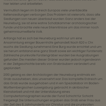
hier lebten und arbeiteten.
Vermutlich liegen im Erdreich Europas viele unentdeckte
Keltensiedlungen verborgen. Das Problem ist vielerorts, dass alte
Siedlungen von neuen überbaut wurden. Ganz anders bei der
Heuneburg, sie ist eine wahre Schatzkammer archäologischer
Funde und brachte viele neue Erkenntnisse um das immer noch
geheimnisumwitterte Volk.
Anfangs hat es sich bei Heuneburg wohl nur um eine
Ansammlung einiger Bauernhöfe gehandelt. Nach 620 v. Chr.
wuchs die Siedlung zunehmend. Eine Burg wurde errichtet und um
sie herum entstand eine ganz Stadt sowie ein wichtiger Fürstensitz.
Zahlreiche prunkvolle Fürstengräber wurden bei Ausgrabungen
gefunden. Die meisten dieser Gräner wurden jedoch irgendwann
in der Zeitgeschichte bereits von Grabräubern verändert und
geplündert.
2010 gelang es den Archäologen der Heuneburg erstmals ein
Grab auszuheben, das unversehrt war. Das komplette Erdreich um
das Grab wurde ausgehoben und in ein Speziallabor im Baden-
Württembergischen Luswigsburg gebracht. In akribischer
Kleinstarbeit und mit der Unterstützung eines
Computertomographen wurde der Fund Schicht für Schicht
freigelegt. Die Untersuchungen ergaben das Grab einer Frau aus
der Zeit des 6. Jahrhunderts vor Christus und die prunkvollen