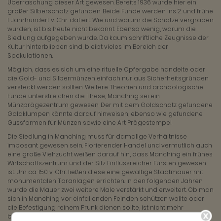
Überraschung dieser Art gewesen. Bereits 1936 wurde hier ein
großer Silberschatz gefunden. Beide Funde werden ins 2. und frühe
1. Jahrhundert v. Chr. datiert. Wie und warum die Schätze vergraben
wurden, ist bis heute nicht bekannt. Ebenso wenig, warum die
Siedlung aufgegeben wurde. Da kaum schriftliche Zeugnisse der
Kultur hinterblieben sind, bleibt vieles im Bereich der
Spekulationen.
Möglich, dass es sich um eine rituelle Opfergabe handelte oder
die Gold- und Silbermünzen einfach nur aus Sicherheitsgründen
versteckt werden sollten. Weitere Theorien und archäologische
Funde unterstreichen die These, Manching sei ein
Münzprägezentrum gewesen. Der mit dem Goldschatz gefundene
Goldklumpen könnte darauf hinweisen, ebenso wie gefundene
Gussformen für Münzen sowie eine Art Prägestempel.
Die Siedlung in Manching muss für damalige Verhältnisse
imposant gewesen sein. Florierender Handel und vermutlich auch
eine große Viehzucht weißen darauf hin, dass Manching ein frühes
Wirtschaftszentrum und der Sitz Einflussreicher Fürsten gewesen
ist. Um ca. 150 v. Chr. ließen diese eine gewaltige Stadtmauer mit
monumentalen Toranlagen errichten. In den folgenden Jahren
wurde die Mauer zwei weitere Male verstärkt und erweitert. Ob man
sich in Manching vor einfallenden Feinden schützen wollte oder
die Befestigung reinem Prunk dienen sollte, ist nicht mehr
beweisbar. Der Goldschatz und viele weitere Fundstücke der