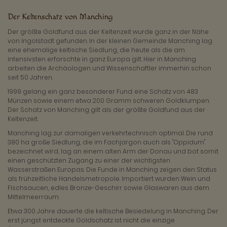
Der Keltenschatz von Manching
Der größte Goldfund aus der Keltenzeit wurde ganz in der Nähe
von Ingolstadt gefunden. In der kleinen Gemeinde Manching lag
eine ehemalige keltische Siedlung, die heute als die am
intensivsten erforschte in ganz Europa gilt. Hier in Manching
arbeiten die Archäologen und Wissenschaftler immerhin schon
seit 50 Jahren.
1999 gelang ein ganz besonderer Fund: eine Schatz von 483
Münzen sowie einem etwa 200 Gramm schweren Goldklumpen.
Der Schatz von Manching gilt als der größte Goldfund aus der
Keltenzeit.
Manching lag zur damaligen verkehrtechnisch optimal. Die rund
380 ha große Siedlung, die im Fachjargon auch als "Oppidum"
bezeichnet wird, lag an einem alten Arm der Donau und bot somit
einen geschützten Zugang zu einer der wichtigsten
Wasserstraßen Europas. Die Funde in Manching zeigen den Status
als frühzeitliche Handelsmetropole. Importiert wurden Wein und
Fischsaucen, edles Bronze-Geschirr sowie Glaswaren aus dem
Mittelmeerraum.
Etwa 300 Jahre dauerte die keltische Besiedelung in Manching. Der
erst jüngst entdeckte Goldschatz ist nicht die einzige