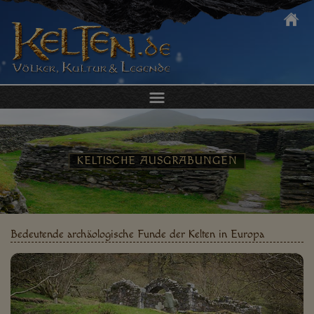
DIE KELTEN
KULTUR & ALLTAG
KELTISCHE AUSGRABUNGEN
KELTEN ERLEBEN
KELTISCHER SCHMUCK
Bedeutende archäologische Funde der Kelten in Europa