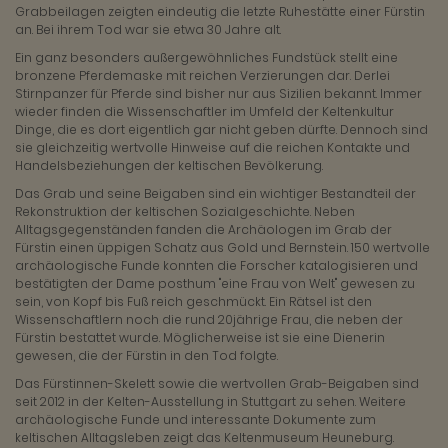
Grabbeilagen zeigten eindeutig die letzte Ruhestätte einer Fürstin
an. Bei ihrem Tod war sie etwa 30 Jahre alt.
Ein ganz besonders außergewöhnliches Fundstück stellt eine
bronzene Pferdemaske mit reichen Verzierungen dar. Derlei
Stirnpanzer für Pferde sind bisher nur aus Sizilien bekannt. Immer
wieder finden die Wissenschaftler im Umfeld der Keltenkultur
Dinge, die es dort eigentlich gar nicht geben dürfte. Dennoch sind
sie gleichzeitig wertvolle Hinweise auf die reichen Kontakte und
Handelsbeziehungen der keltischen Bevölkerung.
Das Grab und seine Beigaben sind ein wichtiger Bestandteil der
Rekonstruktion der keltischen Sozialgeschichte. Neben
Alltagsgegenständen fanden die Archäologen im Grab der
Fürstin einen üppigen Schatz aus Gold und Bernstein. 150 wertvolle
archäologische Funde konnten die Forscher katalogisieren und
bestätigten der Dame posthum "eine Frau von Welt" gewesen zu
sein, von Kopf bis Fuß reich geschmückt. Ein Rätsel ist den
Wissenschaftlern noch die rund 20jährige Frau, die neben der
Fürstin bestattet wurde. Möglicherweise ist sie eine Dienerin
gewesen, die der Fürstin in den Tod folgte.
Das Fürstinnen-Skelett sowie die wertvollen Grab-Beigaben sind
seit 2012 in der Kelten-Ausstellung in Stuttgart zu sehen. Weitere
archäologische Funde und interessante Dokumente zum
keltischen Alltagsleben zeigt das Keltenmuseum Heuneburg.