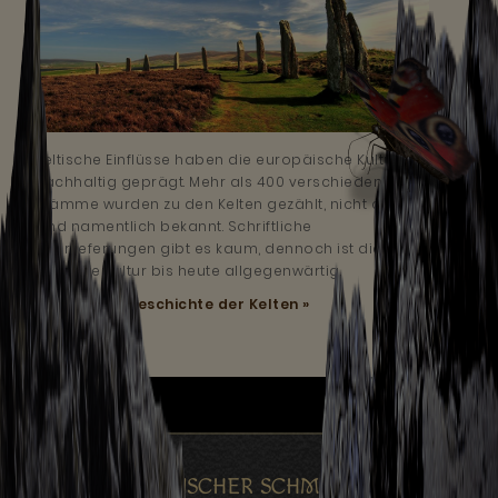
Keltische Einflüsse haben die europäische Kultur
nachhaltig geprägt. Mehr als 400 verschiedene
Stämme wurden zu den Kelten gezählt, nicht alle
sind namentlich bekannt. Schriftliche
Überlieferungen gibt es kaum, dennoch ist die
keltische Kultur bis heute allgegenwärtig.
Mehr lesen:
Geschichte der Kelten »
KELTISCHER SCHMUCK