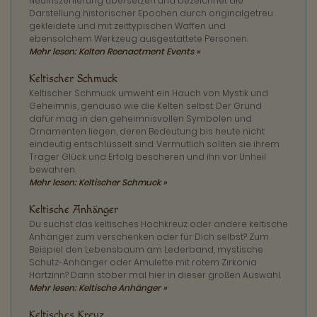
Neuinszenierung übersetzen und bezeichnet die
Darstellung historischer Epochen durch originalgetreu
gekleidete und mit zeittypischen Waffen und
ebensolchem Werkzeug ausgestattete Personen.
Mehr lesen: Kelten Reenactment Events »
Keltischer Schmuck
Keltischer Schmuck umweht ein Hauch von Mystik und
Geheimnis, genauso wie die Kelten selbst. Der Grund
dafür mag in den geheimnisvollen Symbolen und
Ornamenten liegen, deren Bedeutung bis heute nicht
eindeutig entschlüsselt sind. Vermutlich sollten sie ihrem
Träger Glück und Erfolg bescheren und ihn vor Unheil
bewahren.
Mehr lesen: Keltischer Schmuck »
Keltische Anhänger
Du suchst das keltisches Hochkreuz oder andere keltische
Anhänger zum verschenken oder für Dich selbst? Zum
Beispiel den Lebensbaum am Lederband, mystische
Schutz-Anhänger oder Amulette mit rotem Zirkonia
Hartzinn? Dann stöber mal hier in dieser großen Auswahl.
Mehr lesen: Keltische Anhänger »
Keltisches Kreuz