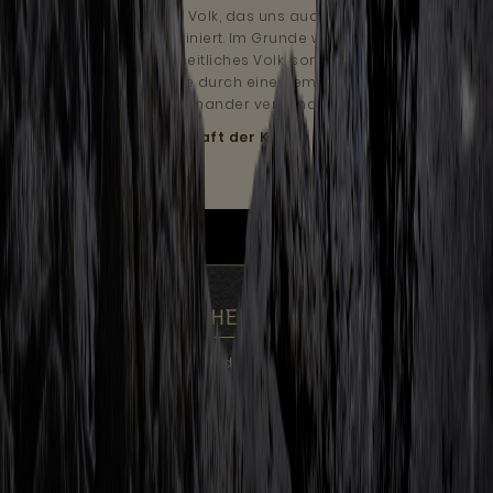
Die Kelten waren ein Volk, das uns auch heute noch
interessiert und fasziniert. Im Grunde waren sie
jedoch gar kein einheitliches Volk, sondern eher
einzelne Stämme, die durch eine gemeinsame
Kultur irgendwie miteinander verbunden waren.
Mehr lesen:
Gesellschaft der Kelten »
KELTISCHER SCHMUCK
Auf Kelten.de finden Sie handgefertigte keltischer Schmuck für
jeden Geldbeutel. Keltischer Schmuck aus unterschiedlichen
Materialien, bei uns können Sie Ihren Kelten Schmuck bequem
online kaufen.
Keltischer Schmuck »