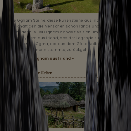
Die Ogham Steine, diese Runensteine aus Irland,
beschäftigen die Menschen schon lange und heute
mehr denn je. Bei Ogham handelt es sich um ein
Schriftsystem aus Irland, das der Legende zufolge
auf den Gott Ogma, der aus dem Göttervolk der
Túatha Dé Danann stammte, zurückgeht.
Mehr lesen:
Ogham aus Irland »
Gesellschaft der Kelten