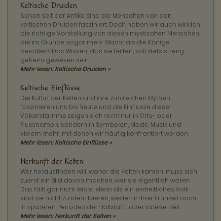
Keltische Druiden
Schon seit der Antike sind die Menschen von den
keltischen Druiden fasziniert. Doch haben wir auch wirklich
die richtige Vorstellung von diesen mystischen Menschen,
die im Grunde sogar mehr Macht als die Könige
besaßen? Das Wissen, das sie teilten, soll stets streng
geheim gewesen sein.
Mehr lesen: Keltische Druiden »
Keltische Einflüsse
Die Kultur der Kelten und ihre zahlreichen Mythen
faszinieren uns bis heute und die Einflüsse dieser
Völkerstämme zeigen sich nicht nur in Orts- oder
Flussnamen, sondern in Symbolen, Mode, Musik und
vielem mehr, mit denen wir häufig konfrontiert werden.
Mehr lesen: Keltische Einflüsse »
Herkunft der Kelten
Wer herausfinden will, woher die Kelten kamen, muss sich
zuerst ein Bild davon machen, wer sie eigentlich waren.
Das fällt gar nicht leicht, denn als ein einheitliches Volk
sind sie nicht zu identifzieren, weder in ihrer Frühzeit noch
in späteren Perioden der Hallstatt- oder Latène-Zeit.
Mehr lesen: Herkunft der Kelten »