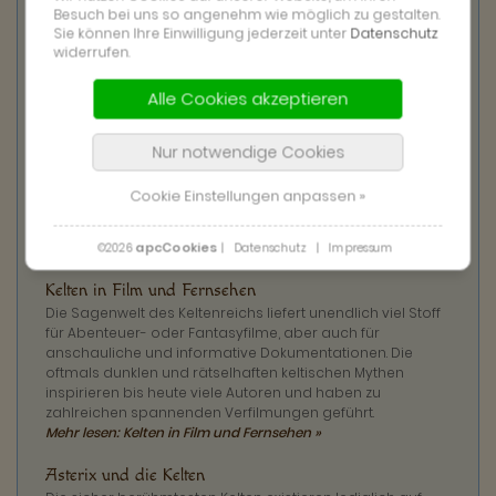
Gewohnheiten und Lebensweise im Dunklen. Wertvoller
Besuch bei uns so angenehm wie möglich zu gestalten.
Lieferanten von Informationen zum Leben der Kelten
Sie können Ihre Einwilligung jederzeit unter
Datenschutz
liefern Ausgrabungsstätten in ganz Europa.
widerrufen.
Mehr lesen: Keltische Ausgrabungen »
Alle Cookies akzeptieren
Keltische Siedlungen
Etwa ab dem 5. und verstärkt zum Ende des 3.
Jahrhunderts v. Chr. hin errichteten die Kelten entlang ihrer
Nur notwendige Cookies
Handelsstraßen befestigte Oppida, städtische
Siedlungen. Viele Überreste dieser Siedlungen lassen sich
Cookie Einstellungen anpassen »
noch heute besichtigen, ein faszinierendes Zeugnis der
Kelten in Deutschland.
Mehr lesen: Keltische Siedlungen »
apcCookies
©2026
|
Datenschutz
|
Impressum
Kelten in Film und Fernsehen
Die Sagenwelt des Keltenreichs liefert unendlich viel Stoff
für Abenteuer- oder Fantasyfilme, aber auch für
anschauliche und informative Dokumentationen. Die
oftmals dunklen und rätselhaften keltischen Mythen
inspirieren bis heute viele Autoren und haben zu
zahlreichen spannenden Verfilmungen geführt.
Mehr lesen: Kelten in Film und Fernsehen »
Asterix und die Kelten