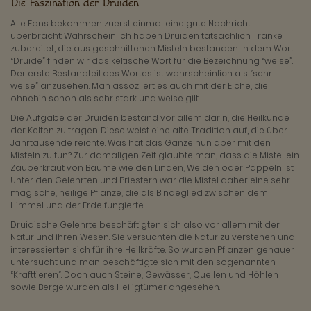
Die Faszination der Druiden
Alle Fans bekommen zuerst einmal eine gute Nachricht
überbracht: Wahrscheinlich haben Druiden tatsächlich Tränke
zubereitet, die aus geschnittenen Misteln bestanden. In dem Wort
“Druide” finden wir das keltische Wort für die Bezeichnung “weise”.
Der erste Bestandteil des Wortes ist wahrscheinlich als “sehr
weise” anzusehen. Man assoziiert es auch mit der Eiche, die
ohnehin schon als sehr stark und weise gilt.
Die Aufgabe der Druiden bestand vor allem darin, die Heilkunde
der Kelten zu tragen. Diese weist eine alte Tradition auf, die über
Jahrtausende reichte. Was hat das Ganze nun aber mit den
Misteln zu tun? Zur damaligen Zeit glaubte man, dass die Mistel ein
Zauberkraut von Bäume wie den Linden, Weiden oder Pappeln ist.
Unter den Gelehrten und Priestern war die Mistel daher eine sehr
magische, heilige Pflanze, die als Bindeglied zwischen dem
Himmel und der Erde fungierte.
Druidische Gelehrte beschäftigten sich also vor allem mit der
Natur und ihren Wesen. Sie versuchten die Natur zu verstehen und
interessierten sich für ihre Heilkräfte. So wurden Pflanzen genauer
untersucht und man beschäftigte sich mit den sogenannten
“Krafttieren”. Doch auch Steine, Gewässer, Quellen und Höhlen
sowie Berge wurden als Heiligtümer angesehen.