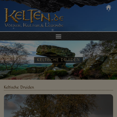
DIE KELTEN
KULTUR & ALLTAG
KELTISCHE DRUIDEN
KELTEN ERLEBEN
KELTISCHER SCHMUCK
Keltische Druiden