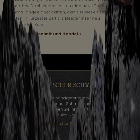
hinterher. Doch wenn sie sich eine neue Technik erst
einmal angeeignet hatten, dann erwiesen sich die
Kelten in kürzester Zeit als Meister ihrer neu
entdeckten Kunst.
Mehr lesen:
Technik und Handel »
KELTISCHER SCHMUCK
Auf Kelten.de finden Sie handgefertigte keltischer Schmuck für
jeden Geldbeutel. Keltischer Schmuck aus unterschiedlichen
Materialien, bei uns können Sie Ihren Kelten Schmuck bequem
online kaufen.
Keltischer Schmuck »