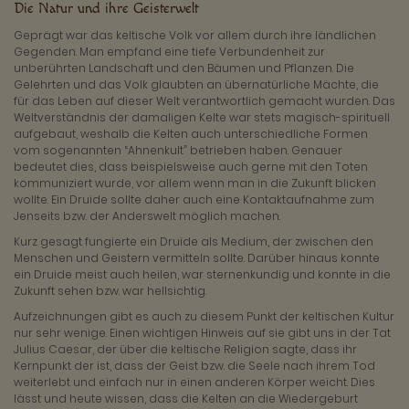
Die Natur und ihre Geisterwelt
Geprägt war das keltische Volk vor allem durch ihre ländlichen
Gegenden. Man empfand eine tiefe Verbundenheit zur
unberührten Landschaft und den Bäumen und Pflanzen. Die
Gelehrten und das Volk glaubten an übernatürliche Mächte, die
für das Leben auf dieser Welt verantwortlich gemacht wurden. Das
Weltverständnis der damaligen Kelte war stets magisch-spirituell
aufgebaut, weshalb die Kelten auch unterschiedliche Formen
vom sogenannten “Ahnenkult” betrieben haben. Genauer
bedeutet dies, dass beispielsweise auch gerne mit den Toten
kommuniziert wurde, vor allem wenn man in die Zukunft blicken
wollte. Ein Druide sollte daher auch eine Kontaktaufnahme zum
Jenseits bzw. der Anderswelt möglich machen.
Kurz gesagt fungierte ein Druide als Medium, der zwischen den
Menschen und Geistern vermitteln sollte. Darüber hinaus konnte
ein Druide meist auch heilen, war sternenkundig und konnte in die
Zukunft sehen bzw. war hellsichtig.
Aufzeichnungen gibt es auch zu diesem Punkt der keltischen Kultur
nur sehr wenige. Einen wichtigen Hinweis auf sie gibt uns in der Tat
Julius Caesar, der über die keltische Religion sagte, dass ihr
Kernpunkt der ist, dass der Geist bzw. die Seele nach ihrem Tod
weiterlebt und einfach nur in einen anderen Körper weicht. Dies
lässt und heute wissen, dass die Kelten an die Wiedergeburt