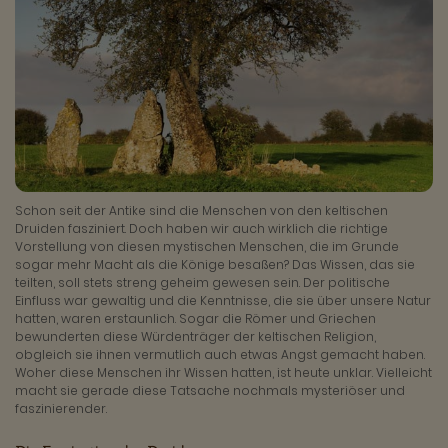
Schon seit der Antike sind die Menschen von den keltischen
Druiden fasziniert. Doch haben wir auch wirklich die richtige
Vorstellung von diesen mystischen Menschen, die im Grunde
sogar mehr Macht als die Könige besaßen? Das Wissen, das sie
teilten, soll stets streng geheim gewesen sein. Der politische
Einfluss war gewaltig und die Kenntnisse, die sie über unsere Natur
hatten, waren erstaunlich. Sogar die Römer und Griechen
bewunderten diese Würdenträger der keltischen Religion,
obgleich sie ihnen vermutlich auch etwas Angst gemacht haben.
Woher diese Menschen ihr Wissen hatten, ist heute unklar. Vielleicht
macht sie gerade diese Tatsache nochmals mysteriöser und
faszinierender.