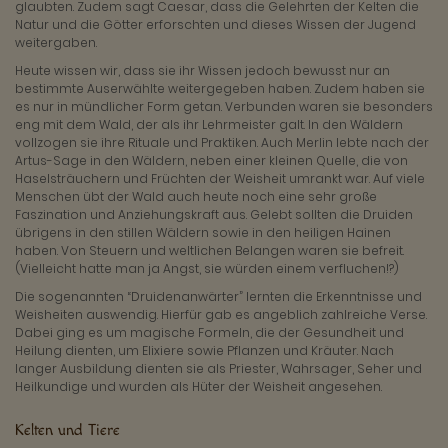
glaubten. Zudem sagt Caesar, dass die Gelehrten der Kelten die
Natur und die Götter erforschten und dieses Wissen der Jugend
weitergaben.
Heute wissen wir, dass sie ihr Wissen jedoch bewusst nur an
bestimmte Auserwählte weitergegeben haben. Zudem haben sie
es nur in mündlicher Form getan. Verbunden waren sie besonders
eng mit dem Wald, der als ihr Lehrmeister galt. In den Wäldern
vollzogen sie ihre Rituale und Praktiken. Auch Merlin lebte nach der
Artus-Sage in den Wäldern, neben einer kleinen Quelle, die von
Haselsträuchern und Früchten der Weisheit umrankt war. Auf viele
Menschen übt der Wald auch heute noch eine sehr große
Faszination und Anziehungskraft aus. Gelebt sollten die Druiden
übrigens in den stillen Wäldern sowie in den heiligen Hainen
haben. Von Steuern und weltlichen Belangen waren sie befreit.
(Vielleicht hatte man ja Angst, sie würden einem verfluchen!?)
Die sogenannten “Druidenanwärter” lernten die Erkenntnisse und
Weisheiten auswendig. Hierfür gab es angeblich zahlreiche Verse.
Dabei ging es um magische Formeln, die der Gesundheit und
Heilung dienten, um Elixiere sowie Pflanzen und Kräuter. Nach
langer Ausbildung dienten sie als Priester, Wahrsager, Seher und
Heilkundige und wurden als Hüter der Weisheit angesehen.
Kelten und Tiere