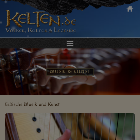
DIE KELTEN
KULTUR & ALLTAG
MUSIK & KUNST
KELTEN ERLEBEN
KELTISCHER SCHMUCK
Keltische Musik und Kunst