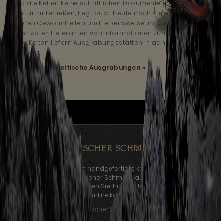
Da die Kelten keine schriftlichen Dokumente ihrer
Kultur hinterließen, liegt auch heute noch vieles über
deren Gewohnheiten und Lebensweise im Dunklen.
Wertvoller Lieferanten von Informationen zum Leben
der Kelten liefern Ausgrabungsstätten in ganz
Europa.
Mehr lesen:
Keltische Ausgrabungen »
KELTISCHER SCHMUCK
Auf Kelten.de finden Sie handgefertigte keltischer Schmuck für
jeden Geldbeutel. Keltischer Schmuck aus unterschiedlichen
Materialien, bei uns können Sie Ihren Kelten Schmuck bequem
online kaufen.
Keltischer Schmuck »