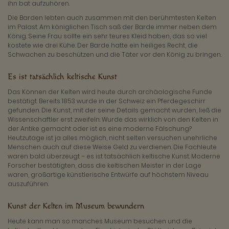
ihn bat aufzuhören.
Die Barden lebten auch zusammen mit den berühmtesten Kelten
im Palast. Am königlichen Tisch saß der Barde immer neben dem
König. Seine Frau sollte ein sehr teures Kleid haben, das so viel
kostete wie drei Kühe. Der Barde hatte ein heiliges Recht, die
Schwachen zu beschützen und die Täter vor den König zu bringen.
Es ist tatsächlich keltische Kunst
Das Können der Kelten wird heute durch archäologische Funde
bestätigt. Bereits 1853 wurde in der Schweiz ein Pferdegeschirr
gefunden. Die Kunst, mit der seine Details gemacht wurden, ließ die
Wissenschaftler erst zweifeln: Wurde das wirklich von den Kelten in
der Antike gemacht oder ist es eine moderne Fälschung?
Heutzutage ist ja alles möglich, nicht selten versuchen unehrliche
Menschen auch auf diese Weise Geld zu verdienen. Die Fachleute
waren bald überzeugt – es ist tatsächlich keltische Kunst. Moderne
Forscher bestätigten, dass die keltischen Meister in der Lage
waren, großartige künstlerische Entwürfe auf höchstem Niveau
auszuführen.
Kunst der Kelten im Museum bewundern
Heute kann man so manches Museum besuchen und die