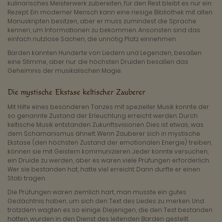
kulinarisches Meisterwerk zubereiten, für den Rest bleibt es nur ein
Rezept. Ein moderner Mensch kann eine riesige Bibliothek mit alten
Manuskripten besitzen, aber er muss zumindest die Sprache
kennen, um Informationen zu bekommen. Ansonsten sind das
einfach nutzlose Sachen, die unnötig Platz einnehmen.
Barden kannten Hunderte von Liedern und Legenden, besaßen
eine Stimme, aber nur die höchsten Druiden besaßen das
Geheimnis der musikalischen Magie.
Die mystische Ekstase keltischer Zauberer
Mit Hilfe eines besonderen Tanzes mit spezieller Musik konnte der
so genannte Zustand der Erleuchtung erreicht werden. Durch
keltische Musik entstanden Zukunftsvisionen. Dies ist etwas, was
dem Schamanismus ähnelt: Wenn Zauberer sich in mystische
Ekstase (den höchsten Zustand der emotionalen Energie) treiben,
können sie mit Geistern kommunizieren. Jeder konnte versuchen,
ein Druide zu werden, aber es waren viele Prüfungen erforderlich.
Wer sie bestanden hat, hatte viel erreicht. Dann durfte er einen
Stab tragen.
Die Prüfungen waren ziemlich hart, man musste ein gutes
Gedächtnis haben, um sich den Text des Liedes zu merken. Und
trotzdem wagten es so einige. Diejenigen, die den Test bestanden
hatten, wurden in den Dienst des leitenden Barden gestellt.