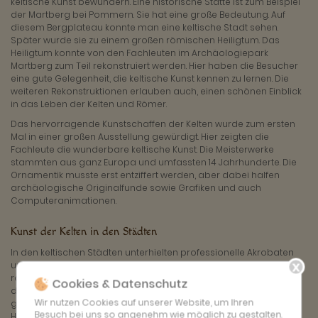
keltische Kunst bewundern. Eine historische Stätte ist zum Beispiel
der Martberg bei Pommern. Sie hat eine große Bedeutung. Auf
diesem Bergplateau konnte man eine keltische Stadt sehen.
Später wurde sie zu einem großen römischen Heiligtum. Das
Heiligtum konnte von den Fachleuten im Archäologiepark
Martberg zum Teil rekonstruiert werden. Hier haben die Besucher
eine gute Gelegenheit, die keltische Kunst kennen zu lernen. Die
weiteren Rekonstruktionen erlauben auch, einen schönen Einblick
in das Leben der Kelten und Römer.
Das hervorragende Kunstschaffen der Kelten wurde zum ersten
Mal in einer großen Ausstellung gewürdigt. Hier zeigten die
Fachleute die wunderbare keltische Kunst. Die Meisterwerke
stammten aus ganz Europa und umfassten 14 Jahrhunderte. Die
Ornamentik musste erst entziffert werden, aber dabei halfen
archäologische Originalfunde sowie Grafiken und auch
Computeranimationen.
Kunst der Kelten in den Städten
In den keltischen Städten unterhielten professionelle Akrobaten
und starke Männer die Bürger auf den Straßen. Die Frauen
rasierten sich die Augenbrauen, trugen schmale Gürtel, die ihre
Cookies & Datenschutz
dünnen Taillen betonten. Fast jede trug Bernsteinperlen. Bei der
Wir nutzen Cookies auf unserer Website, um Ihren
geringsten Bewegung erklangen schwere Armbänder und
Besuch bei uns so angenehm wie möglich zu gestalten.
Halsringe aus Gold. Die Frisuren ähnelten den Türmen - dazu