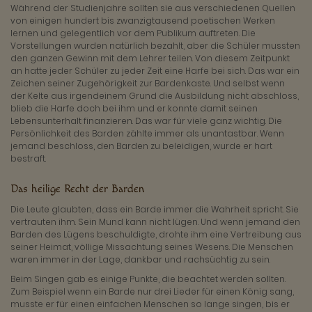
Während der Studienjahre sollten sie aus verschiedenen Quellen
von einigen hundert bis zwanzigtausend poetischen Werken
lernen und gelegentlich vor dem Publikum auftreten. Die
Vorstellungen wurden natürlich bezahlt, aber die Schüler mussten
den ganzen Gewinn mit dem Lehrer teilen. Von diesem Zeitpunkt
an hatte jeder Schüler zu jeder Zeit eine Harfe bei sich. Das war ein
Zeichen seiner Zugehörigkeit zur Bardenkaste. Und selbst wenn
der Kelte aus irgendeinem Grund die Ausbildung nicht abschloss,
blieb die Harfe doch bei ihm und er konnte damit seinen
Lebensunterhalt finanzieren. Das war für viele ganz wichtig. Die
Persönlichkeit des Barden zählte immer als unantastbar. Wenn
jemand beschloss, den Barden zu beleidigen, wurde er hart
bestraft.
Das heilige Recht der Barden
Die Leute glaubten, dass ein Barde immer die Wahrheit spricht. Sie
vertrauten ihm. Sein Mund kann nicht lügen. Und wenn jemand den
Barden des Lügens beschuldigte, drohte ihm eine Vertreibung aus
seiner Heimat, völlige Missachtung seines Wesens. Die Menschen
waren immer in der Lage, dankbar und rachsüchtig zu sein.
Beim Singen gab es einige Punkte, die beachtet werden sollten.
Zum Beispiel wenn ein Barde nur drei Lieder für einen König sang,
musste er für einen einfachen Menschen so lange singen, bis er