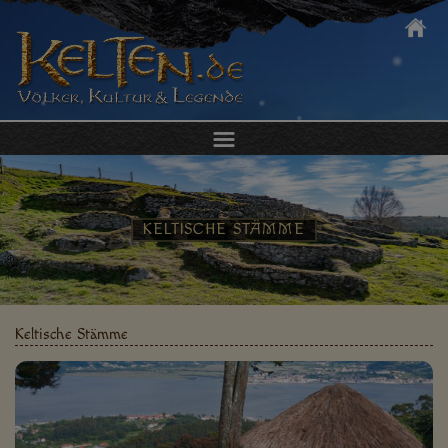
DIE KELTEN
KULTUR & ALLTAG
KELTISCHE STÄMME
KELTEN ERLEBEN
KELTISCHER SCHMUCK
Keltische Stämme