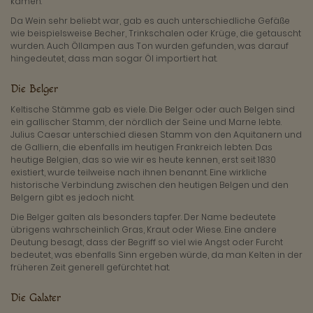
kamen.
Da Wein sehr beliebt war, gab es auch unterschiedliche Gefäße
wie beispielsweise Becher, Trinkschalen oder Krüge, die getauscht
wurden. Auch Öllampen aus Ton wurden gefunden, was darauf
hingedeutet, dass man sogar Öl importiert hat.
Die Belger
Keltische Stämme gab es viele. Die Belger oder auch Belgen sind
ein gallischer Stamm, der nördlich der Seine und Marne lebte.
Julius Caesar unterschied diesen Stamm von den Aquitanern und
de Galliern, die ebenfalls im heutigen Frankreich lebten. Das
heutige Belgien, das so wie wir es heute kennen, erst seit 1830
existiert, wurde teilweise nach ihnen benannt. Eine wirkliche
historische Verbindung zwischen den heutigen Belgen und den
Belgern gibt es jedoch nicht.
Die Belger galten als besonders tapfer. Der Name bedeutete
übrigens wahrscheinlich Gras, Kraut oder Wiese. Eine andere
Deutung besagt, dass der Begriff so viel wie Angst oder Furcht
bedeutet, was ebenfalls Sinn ergeben würde, da man Kelten in der
früheren Zeit generell gefürchtet hat.
Die Galater