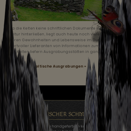
Da die Kelten keine schriftlichen Dokumente ihrer
Kultur hinterließen, liegt auch heute noch vieles über
deren Gewohnheiten und Lebensweise im Dunklen.
Wertvoller Lieferanten von Informationen zum Leben
der Kelten liefern Ausgrabungsstätten in ganz
Europa.
Mehr lesen:
Keltische Ausgrabungen »
KELTISCHER SCHMUCK
Auf Kelten.de finden Sie handgefertigte keltischer Schmuck für