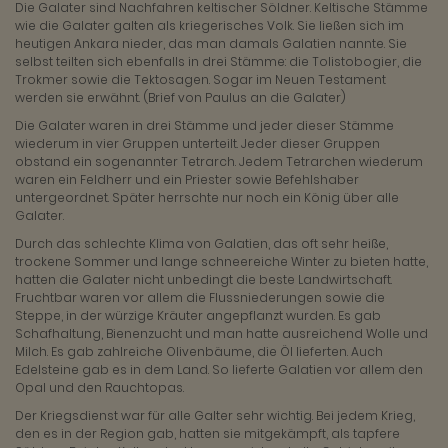
Die Galater sind Nachfahren keltischer Söldner. Keltische Stämme
wie die Galater galten als kriegerisches Volk. Sie ließen sich im
heutigen Ankara nieder, das man damals Galatien nannte. Sie
selbst teilten sich ebenfalls in drei Stämme: die Tolistobogier, die
Trokmer sowie die Tektosagen. Sogar im Neuen Testament
werden sie erwähnt. (Brief von Paulus an die Galater)
Die Galater waren in drei Stämme und jeder dieser Stämme
wiederum in vier Gruppen unterteilt. Jeder dieser Gruppen
obstand ein sogenannter Tetrarch. Jedem Tetrarchen wiederum
waren ein Feldherr und ein Priester sowie Befehlshaber
untergeordnet. Später herrschte nur noch ein König über alle
Galater.
Durch das schlechte Klima von Galatien, das oft sehr heiße,
trockene Sommer und lange schneereiche Winter zu bieten hatte,
hatten die Galater nicht unbedingt die beste Landwirtschaft.
Fruchtbar waren vor allem die Flussniederungen sowie die
Steppe, in der würzige Kräuter angepflanzt wurden. Es gab
Schafhaltung, Bienenzucht und man hatte ausreichend Wolle und
Milch. Es gab zahlreiche Olivenbäume, die Öl lieferten. Auch
Edelsteine gab es in dem Land. So lieferte Galatien vor allem den
Opal und den Rauchtopas.
Der Kriegsdienst war für alle Galter sehr wichtig. Bei jedem Krieg,
den es in der Region gab, hatten sie mitgekämpft, als tapfere