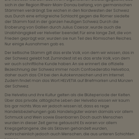
sich in der Region Rhein-Main-Donau befang, von germanischen
Stämmen verdrängt. Sie wichen in den Nordwesten der Schweiz
aus. Durch eine erfolgreiche Schlacht gegen die Römer siedelte
der Stamm fast in der ganzen heutigen Schweiz. Durch die
Eroberung von Gallien durch Julius Caesar, wurde auch die
Unabhängigkeit ver Helvetier beendet. Für eine lange Zeit, die von
Frieden geprägt war, wurden sie nun Teil des Römischen Reiches.
Nur einige Ausnahmen gab es.
Der keltische Stamm gilt das erste Volk, von dem wir wissen, das in
der Schweiz gelebt hat. Zumindest ist es das erste Volk, von dem
wir auch schriftliche Kunde haben. An sie erinnert die offizielle
Bezeichnung der Schweiz immer noch: Confoederatio Helvetica,
daher auch das CH bei den Autokennzeichen und im Internet.
Zudem findet man das Wort HELVETIA auf Briefmarken und Münzen
der Schweiz.
Die Helvetia und ihre Kultur gelten als die Blüteperiode der Kelten.
Über das private, alltägliche Leben der Helvetia wissen wir kaum
bis gar nichts. Was wir jedoch wissen ist, dass es rege
Handelsbeziehungen gab. Handelsgüter waren damals vor allem
Schmuck und Wein sowie Eisenbarren. Doch auch Menschen
wurden in dieser Zeit gerne getauscht. Es waren vor allem
Kriegsgefangene, die als Sklaven gehandelt wurden,
wahrscheinlich jedoch auch Menschen, die aus unteren Schichten