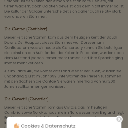
Söldner. Bei den Kelten denkt man meist an kalte Gebiete, mit
tiefen Wäldern, doch Galatien beweist, das dem nicht immer so ist.
Die Kultur der Galater unterscheidet sich daher auch relativ stark
von anderen Stämmen.
Die Cantae (Cantiaker)
Dieser keltische Stamm, kam aus dem heutigen Kent der South
Downs. Der Hauptort dieses Stammes war Dorevernum
Cantiacorum, was wir heute als Canterbury kennen. Sie beteiligten
sich einst an den Aufständen der Kelten in Britannien, wurden nach
dem Aufstand jedoch immer mehr romanisiert. Ihre Sprache ging
immer mehr verloren.
Als im Jahre 410, die Römer das Land wieder verließen, wurden sie
unabhängig. Erst im Jahr 699 unterwarfen die Friesen zusammen
mit den Sachsen die Cantae. Sie waren innerhalb von nur 200
Jahren vollkommen germanisiert.
Die Carvetii (Carvetier)
Dieser keltische Stamm kam aus Civitas, das im heutigen
Cumbria sowie Nord-Lancashire im Nordwesten von England liegt.
Erwähnt werden sie in keinen Texten. Bekannt sind sie uns nur von
Inschriften in Cumbria. Heute wird angenommen, dass ihre
Cookies & Datenschutz
Hauptstadt das heutige Carlisle war.